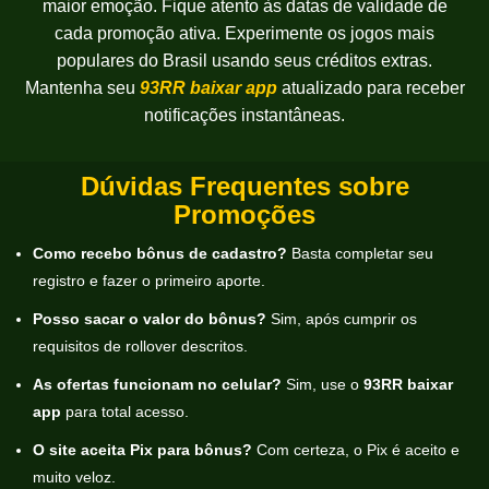
maior emoção. Fique atento às datas de validade de
cada promoção ativa. Experimente os jogos mais
populares do Brasil usando seus créditos extras.
Mantenha seu
93RR baixar app
atualizado para receber
notificações instantâneas.
Dúvidas Frequentes sobre
Promoções
Como recebo bônus de cadastro?
Basta completar seu
registro e fazer o primeiro aporte.
Posso sacar o valor do bônus?
Sim, após cumprir os
requisitos de rollover descritos.
As ofertas funcionam no celular?
Sim, use o
93RR baixar
app
para total acesso.
O site aceita Pix para bônus?
Com certeza, o Pix é aceito e
muito veloz.