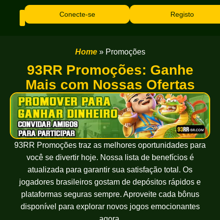
Conecte-se
Registo
Home
»
Promoções
93RR Promoções: Ganhe
Mais com Nossas Ofertas
93RR Promoções traz as melhores oportunidades para
você se divertir hoje. Nossa lista de benefícios é
atualizada para garantir sua satisfação total. Os
jogadores brasileiros gostam de depósitos rápidos e
plataformas seguras sempre. Aproveite cada bônus
disponível para explorar novos jogos emocionantes
agora.